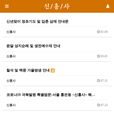
신년맞이 정초기도 및 입춘 삼재 안내문
신흥사
01-04
윤달 성지순례 및 생전예수재 안내
신흥사
03-01
칠석 및 백중 가을방생 안내
신흥사
07-31
코로나19 극복발원 특별법문:서울 홍은동 <신흥사> 혜…
신흥사
07-23